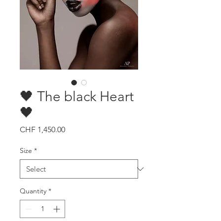
🖤 The black Heart
🖤
Price
CHF 1,450.00
Size
*
Quantity
*