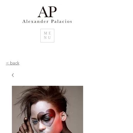
ME
NU
< back