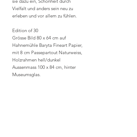
sie dazu ein, Schönheit durch
Vielfalt und anders sein neu zu
erleben und vor allem zu fühlen.
Edition of 30
Grösse Bild 80 x 64 cm auf
Hahnemühle Baryta Fineart Papier,
mit 8 cm Passepartout Naturweiss,
Holzrahmen hell/dunkel
Aussenmass 100 x 84 cm, hinter
Museumsglas.
Edition 3
Grösse Bild 150 x 120cm
Unique
Grösse Bild 225 x 180cm
Signed