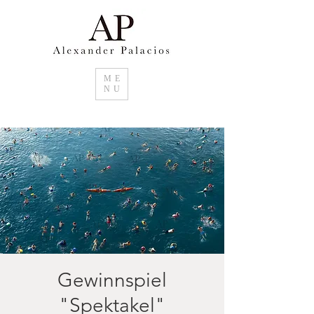
ME
NU
Gewinnspiel
"Spektakel"