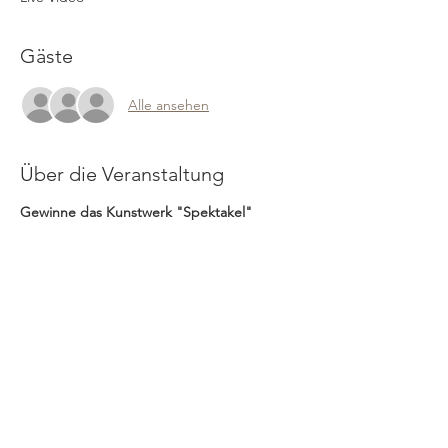
Gäste
Alle ansehen
Über die Veranstaltung
Gewinne das Kunstwerk "Spektakel"
Liebe Kunstfreunde,
Ich freue mich sehr, euch eine besondere
Gelegenheit zu bieten: Ein Gewinnspiel, bei
dem ihr die Chance habt, mein Kunstwerk
"Spektakel" zu gewinnen – und das für nur
15 CHF pro Ticket. Dieses Werk hat für mich
eine besondere Bedeutung,der Rhein
bringt uns alle zusammen! Ich möchte es
jemandem übergeben, der es ebenso
schätzt wie ich.