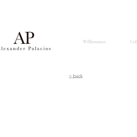
Basel ist auch bekannt für seine renommierte Universität, die Universität Basel, die im Jahr 1460 
Basel ist auch bekannt für seine Architektur und Kunstszene, insbesondere für seine gotischen K
dem 15. bis zum 18. Jahrhundert beherbergt.
Basel ist auch eine multikulturelle Stadt mit einer vielfältigen Bevölkerung, die aus Menschen versch
In Basel gibt es auch eine aktive Musikszene, insbesondere für Klassik- und Jazzmusik. Die Stadt i
Zusammenfassend ist Basel eine lebendige und kulturell reiche Stadt, die für ihre Kunst, Wissenschaft,
Willkommen
Col
< back