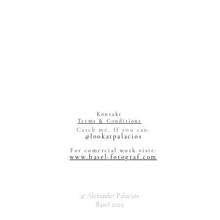
Kontakt
Terms & Conditions
Alexander Pal
Catch me, If you can:
Grienstrasse 
@lookatpalacios
4055 Basel
Schweiz
For comercial work visit:
www.basel-fotograf.com
© Alexander Palacios
Basel 2025