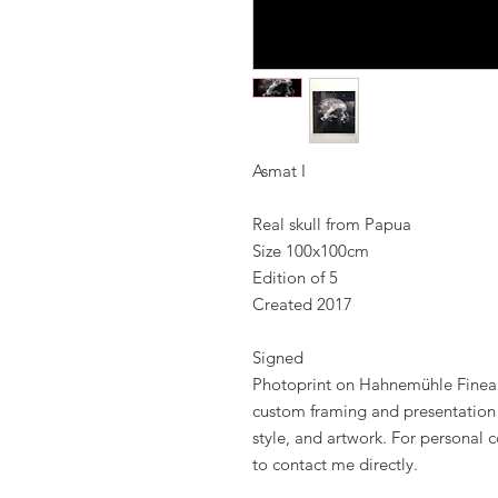
Asmat I
Real skull from Papua
Size 100x100cm
Edition of 5
Created 2017
Signed
Photoprint on Hahnemühle Fineart
custom framing and presentation s
style, and artwork. For personal c
to contact me directly.