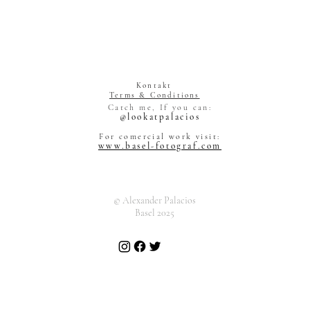
Kontakt
Terms & Conditions
Alexander Pal
Catch me, If you can:
Grienstrasse 
@lookatpalacios
4055 Basel
Schweiz
For comercial work visit:
www.basel-fotograf.com
© Alexander Palacios
Basel 2025
KUNST MARKT
Alexan