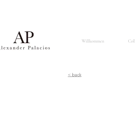
Basel ist auch bekannt für seine renommierte Universität, die Universität Basel, die im Jahr 1460 
Basel ist auch bekannt für seine Architektur und Kunstszene, insbesondere für seine gotischen K
dem 15. bis zum 18. Jahrhundert beherbergt.
Basel ist auch eine multikulturelle Stadt mit einer vielfältigen Bevölkerung, die aus Menschen versch
In Basel gibt es auch eine aktive Musikszene, insbesondere für Klassik- und Jazzmusik. Die Stadt i
Zusammenfassend ist Basel eine lebendige und kulturell reiche Stadt, die für ihre Kunst, Wissenschaft,
Willkommen
Col
< back