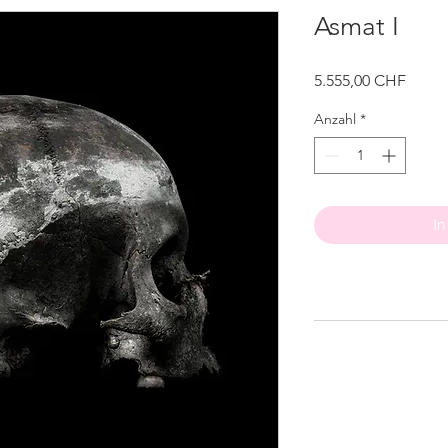
Asmat I
Preis
5.555,00 CHF
Anzahl
*
In