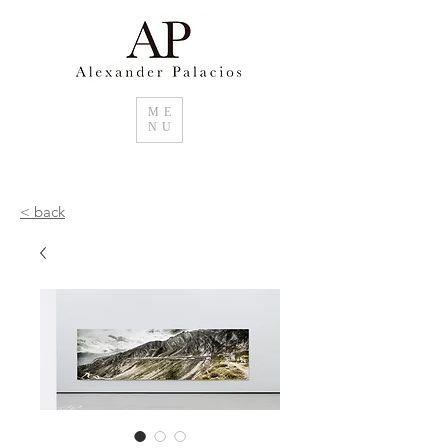
ME
NU
< back