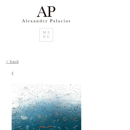
ME
NU
< back