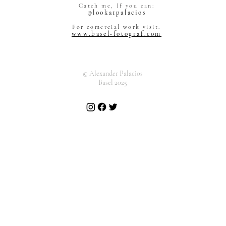
Alexander Pal
Catch me, If you can:
Grienstrasse 
@lookatpalacios
4055 Basel
Schweiz
For comercial work visit:
www.basel-fotograf.com
© Alexander Palacios
Basel 2025
KUNST MARKT
Alexan
sich d
Kame