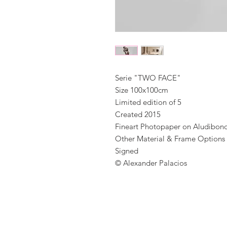
Serie "TWO FACE"
Size 100x100cm
Limited edition of 5
Created 2015
Fineart Photopaper on Aludibon
Other Material & Frame Options 
Signed
© Alexander Palacios
e Alexander Palacios – Fotograf in Zürich