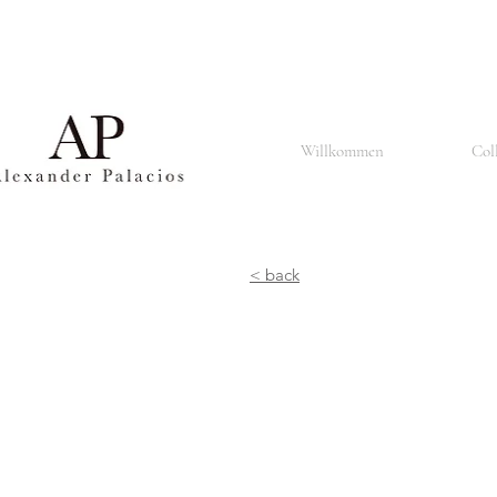
Basel ist auch bekannt für seine renommierte Universität, die Universität Basel, die im Jahr 1460 
Basel ist auch bekannt für seine Architektur und Kunstszene, insbesondere für seine gotischen K
dem 15. bis zum 18. Jahrhundert beherbergt.
Basel ist auch eine multikulturelle Stadt mit einer vielfältigen Bevölkerung, die aus Menschen versch
In Basel gibt es auch eine aktive Musikszene, insbesondere für Klassik- und Jazzmusik. Die Stadt i
Zusammenfassend ist Basel eine lebendige und kulturell reiche Stadt, die für ihre Kunst, Wissenschaft,
Willkommen
Col
< back