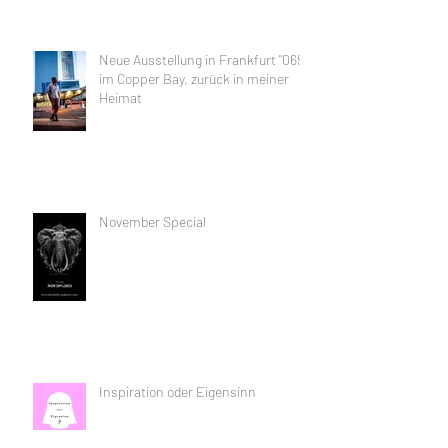
Neue Ausstellung in Frankfurt "069"
im Copper Bay, zurück in meiner
Heimat
November Special
Inspiration oder Eigensinn