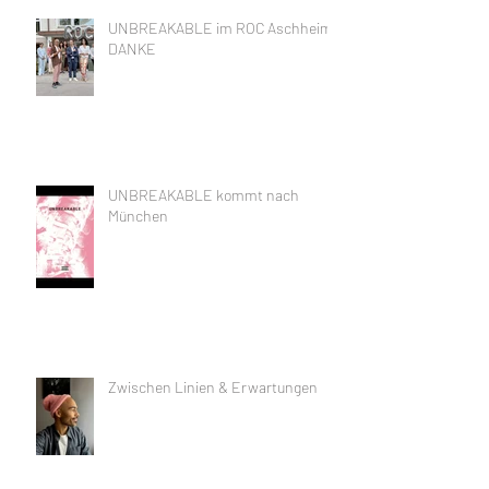
UNBREAKABLE im ROC Aschheim,
DANKE
UNBREAKABLE kommt nach
München
Zwischen Linien & Erwartungen