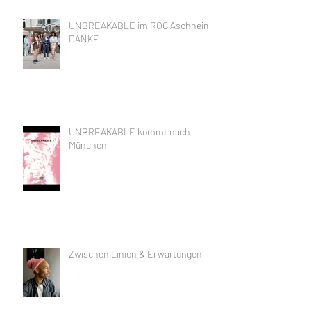
UNBREAKABLE im ROC Aschheim,
DANKE
UNBREAKABLE kommt nach
München
Zwischen Linien & Erwartungen