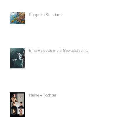
Doppelte Standards
Eine Reise zu mehr Bewusstsein...
Meine 4 Töchter