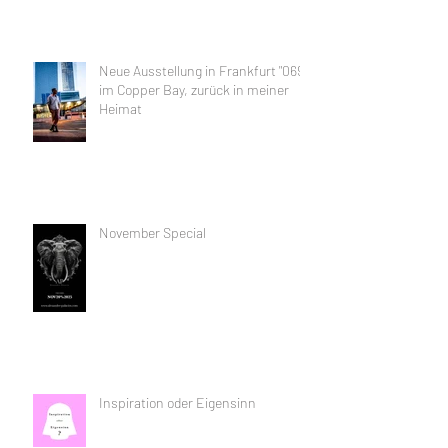
Neue Ausstellung in Frankfurt "069"
im Copper Bay, zurück in meiner
Heimat
November Special
Inspiration oder Eigensinn