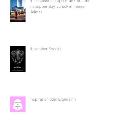
Neue Ausstellung in Frankfurt "069"
im Copper Bay, zurück in meiner
Heimat
November Special
Inspiration oder Eigensinn