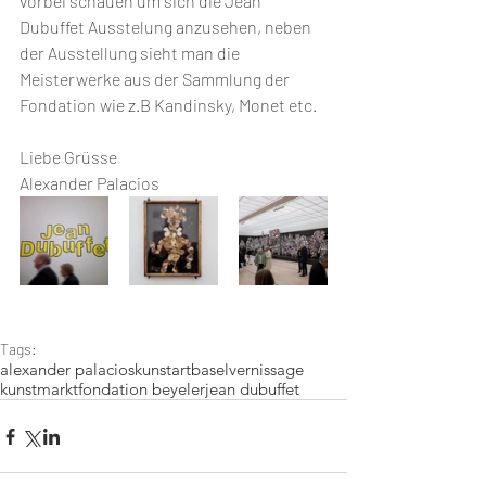
vorbei schauen um sich die Jean 
Dubuffet Ausstelung anzusehen, neben 
der Ausstellung sieht man die 
Meisterwerke aus der Sammlung der 
Fondation wie z.B Kandinsky, Monet etc. 
Liebe Grüsse 
Alexander Palacios  
Tags:
alexander palacios
kunst
art
basel
vernissage
kunstmarkt
fondation beyeler
jean dubuffet