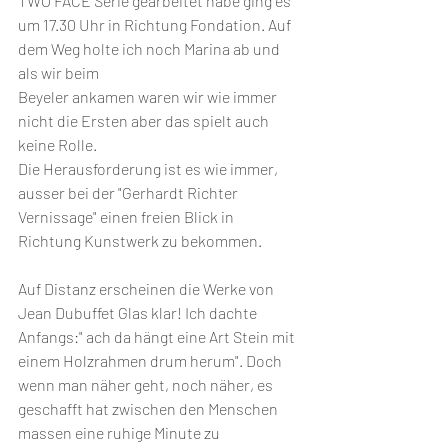
TWO FACE Serie gearbeitet habe ging es 
um 17.30 Uhr in Richtung Fondation. Auf 
dem Weg holte ich noch Marina ab und 
als wir beim 
Beyeler ankamen waren wir wie immer 
nicht die Ersten aber das spielt auch 
keine Rolle. 
Die Herausforderung ist es wie immer, 
ausser bei der "Gerhardt Richter 
Vernissage" einen freien Blick in 
Richtung Kunstwerk zu bekommen.  
Auf Distanz erscheinen die Werke von 
Jean Dubuffet Glas klar! Ich dachte 
Anfangs:" ach da hängt eine Art Stein mit 
einem Holzrahmen drum herum". Doch 
wenn man näher geht, noch näher, es 
geschafft hat zwischen den Menschen 
massen eine ruhige Minute zu 