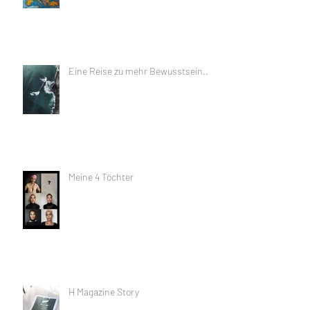
Eine Reise zu mehr Bewusstsein...
Meine 4 Töchter
H Magazine Story