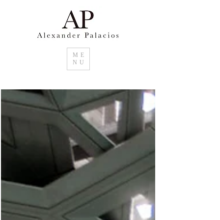
ME
NU
Suchen sie im Raum Basel Kunstwerke für
ihr Zuhause. Unikate oder Editionen im
Grossformat von Alexander Palacios.