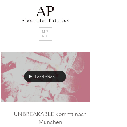
ME
NU
Suchen sie im Raum Basel Kunstwerke für
ihr Zuhause. Unikate oder Editionen im
Grossformat von Alexander Palacios.
Load video
UNBREAKABLE kommt nach
München