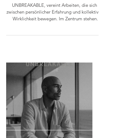
UNBREAKABLE, vereint Arbeiten, die sich
zwischen persönlicher Erfahrung und kollektiver
Wirklichkeit bewegen. Im Zentrum stehen
Fragen nach Stärke und Verletzlichkeit, nach
Identität, Wert und Zugehörigkeit und nach den
Systemen, die unser Denken und Handeln
prägen. Die Werke entstehen aus Kontrasten:
Körper und Oberfläche, Nähe und Distanz,
Kontrolle und Loslassen. Sie greifen
gesellschaftliche Themen auf, ohne sie
festzuschreiben, und eröffnen Räume, in denen
Wahrnehmung hi