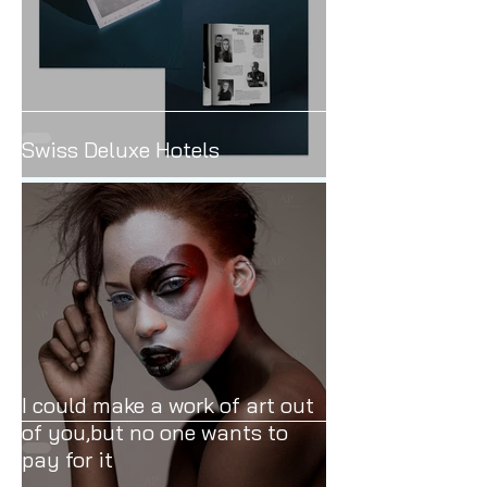
Swiss Deluxe Hotels
I could make a work of art out
of you,but no one wants to