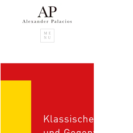
ME
NU
Suchen sie im Raum Basel Kunstwerke für
ihr Zuhause. Unikate oder Editionen im
Grossformat von Alexander Palacios.