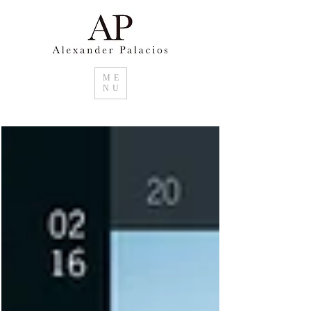
ME
NU
Suchen sie im Raum Basel Kunstwerke für
ihr Zuhause. Unikate oder Editionen im
Grossformat von Alexander Palacios.